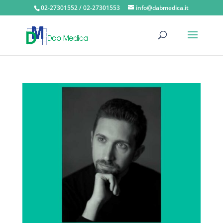
02-27301552 / 02-27301553
info@dabmedica.it