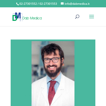
02-27301552 / 02-27301553
info@dabmedica.it