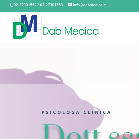
02-27301552 / 02-27301553
info@dabmedica.it
PSICOLOGA CLINICA
Dott.ss