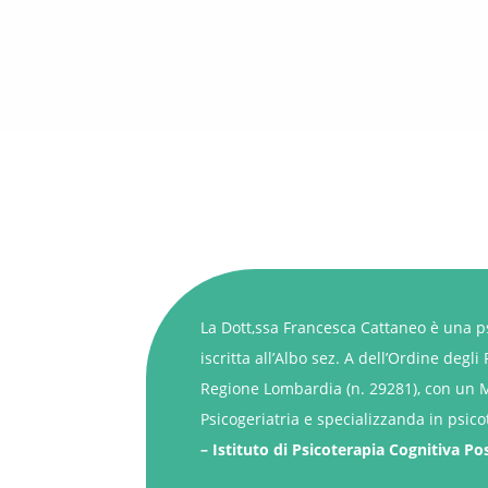
La Dott,ssa Francesca Cattaneo è una ps
iscritta all’Albo sez. A dell’Ordine degli 
Regione Lombardia (n. 29281), con un 
Psicogeriatria e specializzanda in psic
– Istituto di Psicoterapia Cognitiva Po