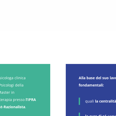
icologa clinica
Alla base del suo lav
Psicologi della
fondamentali:
Master in
oterapia presso
l’IPRA
quali
la centralit
st-Razionalista
.