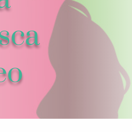
sca
eo