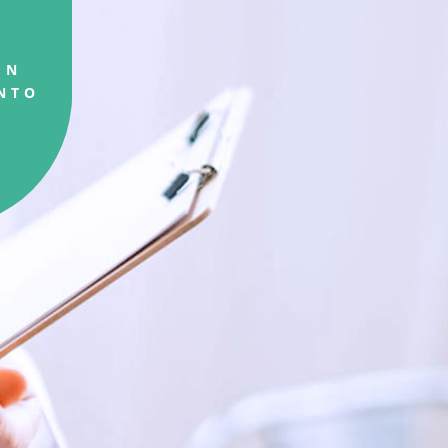
UN
NTO