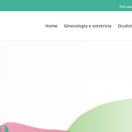
Chi si
Home
Ginecologia e ostetricia
Oculist
a