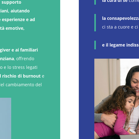
la cura di sé
come 
l
supporto
ziani, aiutando
la consapevolezz
e esperienze e ad
ci sta a cuore e c
ltà emotive,
e il legame indis
giver e ai familiari
anziana
, offrendo
 e lo stress legati
 rischio di burnout
e
 del cambiamento del