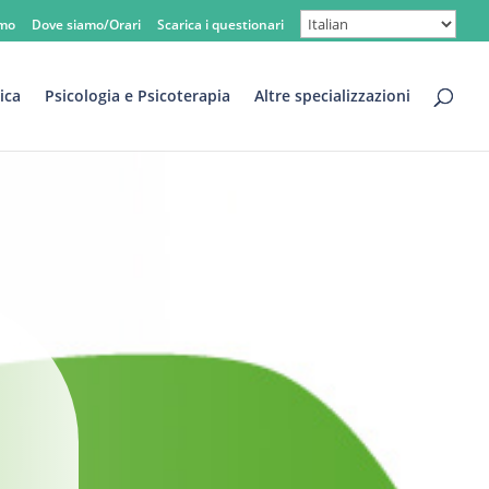
amo
Dove siamo/Orari
Scarica i questionari
ica
Psicologia e Psicoterapia
Altre specializzazioni