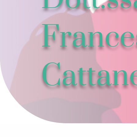
France
Cattan