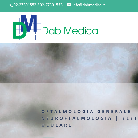
02-27301552 / 02-27301553
info@dabmedica.it
OFTALMOLOGIA GENERALE 
NEUROFTALMOLOGIA | ELET
OCULARE