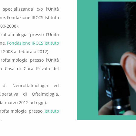
 specializzanda c/o l’Unità
one, Fondazione IRCCS Istituto
000-2008).
roftalmologia presso l’Unità
one,
Fondazione IRCCS Istituto
l 2008 al febbraio 2012).
roftalmologia presso l’Unità
lla Casa di Cura Privata del
 di Neuroftalmologia ed
Operativa di Oftalmologia,
da marzo 2012 ad oggi).
uroftalmologia presso
Istituto
 .