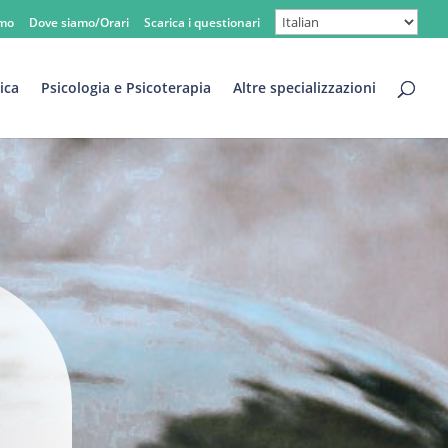
amo
Dove siamo/Orari
Scarica i questionari
ica
Psicologia e Psicoterapia
Altre specializzazioni