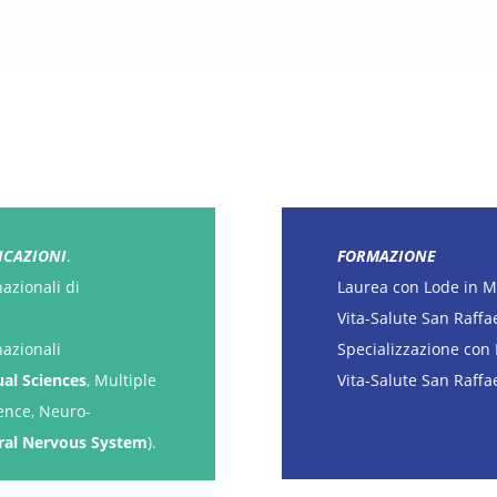
ICAZIONI
.
FORMAZIONE
azionali di
Laurea con Lode in Me
Vita-Salute San Raffa
nazionali
Specializzazione con 
al Sciences
, Multiple
Vita-Salute San Raffae
ience, Neuro-
eral Nervous System
).