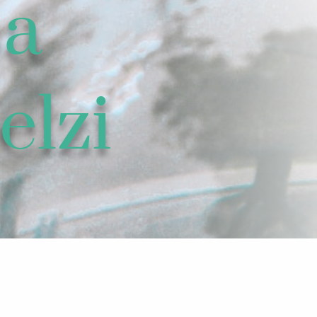
sa
elzi