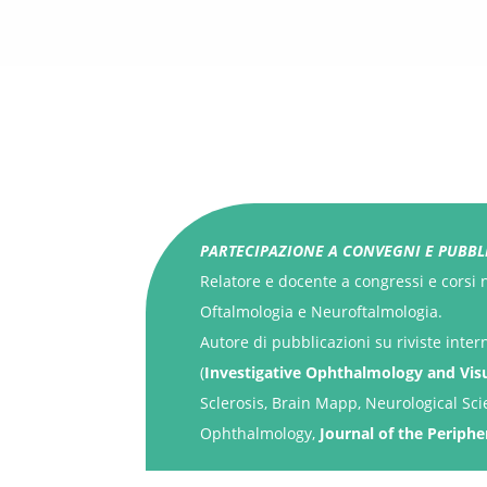
PARTECIPAZIONE A CONVEGNI E PUBBL
Relatore e docente a congressi e corsi n
Oftalmologia e Neuroftalmologia.
Autore di pubblicazioni su riviste inter
(
Investigative Ophthalmology and Visu
Sclerosis, Brain Mapp, Neurological Sc
Ophthalmology,
Journal of the Periph