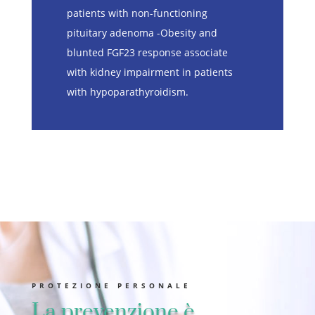
patients with non-functioning
pituitary adenoma -Obesity and
blunted FGF23 response associate
with kidney impairment in patients
with hypoparathyroidism.
PROTEZIONE PERSONALE
La prevenzione è