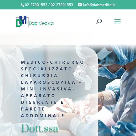
02-27301552 / 02-27301553
info@dabmedica.it
MEDICO-CHIRURGO
SPECIALIZZATO
CHIRURGIA
LAPAROSCOPICA -
MINI INVASIVA-
APPARATO
DIGERENTE E
PARETE
ADDOMINALE
Dott.ssa